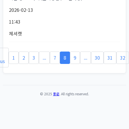
2026-02-13
11:43
체셔캣
1
2
3
...
7
8
9
...
30
31
32
ous
© 2025
풍운
. All rights reserved.