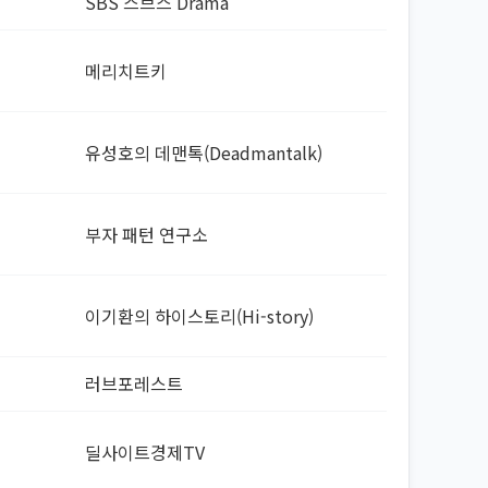
SBS 스브스 Drama
메리치트키
유성호의 데맨톡(Deadmantalk)
부자 패턴 연구소
이기환의 하이스토리(Hi-story)
러브포레스트
딜사이트경제TV