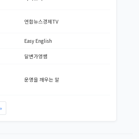
연합뉴스경제TV
Easy English
달변가영쌤
운명을 깨우는 말
»