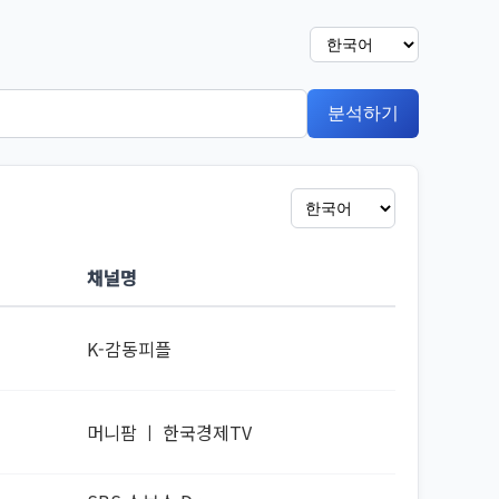
분석하기
채널명
K-감동피플
머니팜 ㅣ 한국경제TV