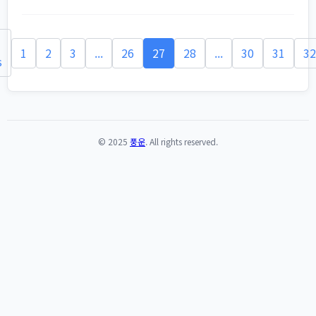
1
2
3
...
26
27
28
...
30
31
32
s
© 2025
풍운
. All rights reserved.